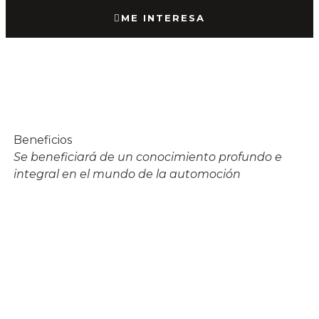
ME INTERESA
Beneficios
Es
Se beneficiará de un conocimiento profundo e
Di
integral en el mundo de la automoción​
ce